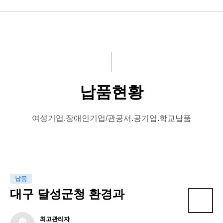
회사소개
제품소개
고객센터
납품현황
사례
여성기업.장애인기업/관공서.공기업.학교납품
납품
대구 달성군청 환경과
arrow_upward
최고관리자