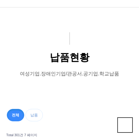
회사소개
제품소개
고객센터
납품현황
사례
여성기업.장애인기업/관공서.공기업.학교납품
전체
납품
arrow_upward
Total 301건
7 페이지