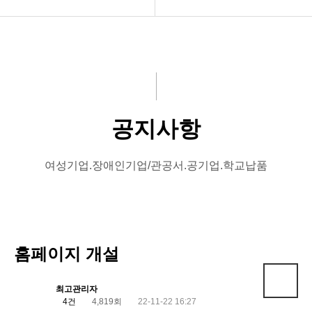
회사소개
설치현황
제품소개
납품현황
고객센터
기부현황
공지사항
사례
봉사활동
상장수여
여성기업.장애인기업/관공서.공기업.학교납품
홈페이지 개설
arrow_upward
최고관리자
4건
4,819회
22-11-22 16:27